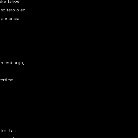
Lake Tahoe.
 soltero o en
xperiencia
Sin embargo,
ertirse.
les. Las