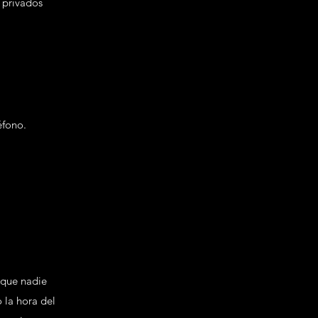
s privados
éfono.
 que nadie
 la hora del